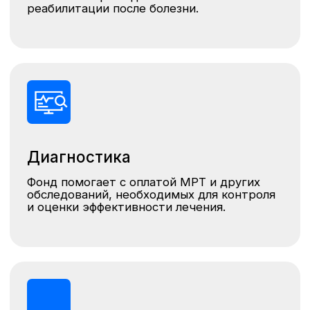
Адресная
помощь
Оплата лечения редких заболеваний —
ключевая задача направления «Адресная
поддержка больных детей».
Медицинские
материалы
Фонд «Предприниматели Патриоты»
помогает с приобретением
медтехники и расходных
материалов для лечения и
реабилитации.