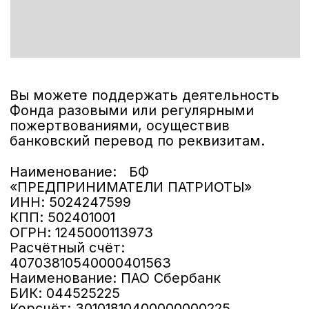
СМИ
Комитеты
Помощь СВО
ХК Предприниматель
ВКонтакте
РБК
Яндекс.Дзен