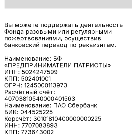
Помощь СВО
ХК Предприниматель
ВКонтакте
РБК
Яндекс.Дзен