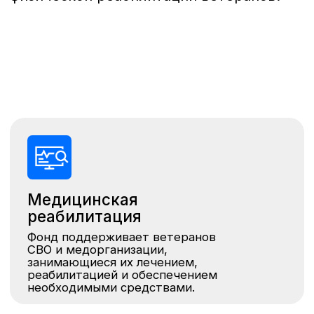
Медицинская
реабилитация
Фонд поддерживает ветеранов
СВО и медорганизации,
занимающиеся их лечением,
реабилитацией и обеспечением
необходимыми средствами.
Техническое обеспечение
военных
Фонд принимает участие в оснащении
необходимыми техническими
средствами военных подразделений,
участвующих в боевых действиях.