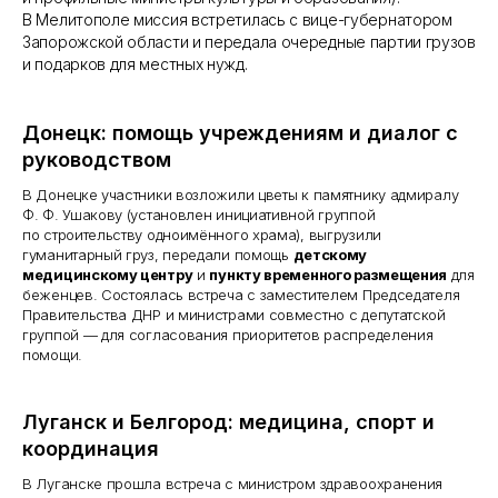
В Мелитополе миссия встретилась с вице-губернатором
Запорожской области и передала очередные партии грузов
и подарков для местных нужд.
Донецк: помощь учреждениям и диалог с
руководством
В Донецке участники возложили цветы к памятнику адмиралу
Ф. Ф. Ушакову (установлен инициативной группой
по строительству одноимённого храма), выгрузили
гуманитарный груз, передали помощь
детскому
медицинскому центру
и
пункту временного размещения
для
беженцев. Состоялась встреча с заместителем Председателя
Правительства ДНР и министрами совместно с депутатской
«Предприниматели-Патриоты» — это закрытое
группой — для согласования приоритетов распределения
сообщество для тех, кто искренне предан своей
помощи.
стране и готов вкладывать силы, знания и
ресурсы в ее процветание.
Луганск и Белгород: медицина, спорт и
Мероприятия
координация
СМИ
Комитеты
В Луганске прошла встреча с министром здравоохранения
Помощь СВО