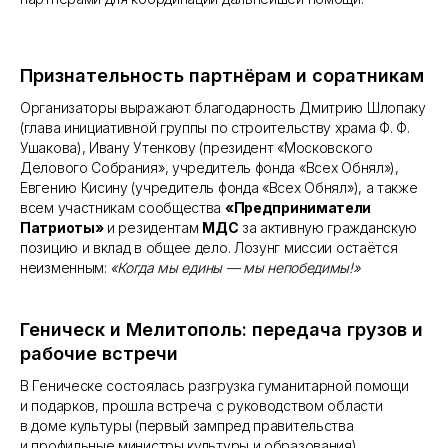
Признательность партнёрам и соратникам
Организаторы выражают благодарность Дмитрию Шлопаку
(глава инициативной группы по строительству храма Ф. Ф.
Ушакова), Ивану Утенкову (президент «Московского
Делового Собрания», учредитель фонда «Всех Обнял»),
Евгению Кисину (учредитель фонда «Всех Обнял»), а также
всем участникам сообщества
«Предприниматели
Патриоты»
и резидентам
МДС
за активную гражданскую
позицию и вклад в общее дело. Лозунг миссии остаётся
неизменным:
«Когда мы едины — мы непобедимы!»
Геническ и Мелитополь: передача грузов и
рабочие встречи
В Геническе состоялась разгрузка гуманитарной помощи
и подарков, прошла встреча с руководством области
в доме культуры (первый зампред правительства
и профильные министры культуры и образования).