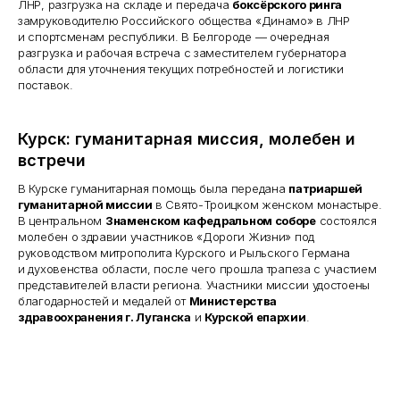
ЛНР, разгрузка на складе и передача
боксёрского ринга
ХК Предприниматель
замруководителю Российского общества «Динамо» в ЛНР
и спортсменам республики. В Белгороде — очередная
ВКонтакте
разгрузка и рабочая встреча с заместителем губернатора
РБК
области для уточнения текущих потребностей и логистики
Яндекс.Дзен
поставок.
Курск: гуманитарная миссия, молебен и
встречи
В Курске гуманитарная помощь была передана
патриаршей
гуманитарной миссии
в Свято-Троицком женском монастыре.
В центральном
Знаменском кафедральном соборе
состоялся
молебен о здравии участников «Дороги Жизни» под
руководством митрополита Курского и Рыльского Германа
и духовенства области, после чего прошла трапеза с участием
представителей власти региона. Участники миссии удостоены
благодарностей и медалей от
Министерства
здравоохранения г. Луганска
и
Курской епархии
.