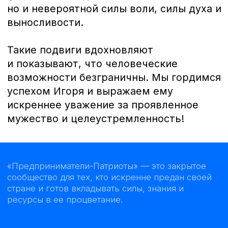
стране и готов вкладывать силы, знания и
ресурсы в ее процветание.
Мероприятия
СМИ
Комитеты
Помощь СВО
ХК Предприниматель
ВКонтакте
РБК
Яндекс.Дзен