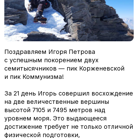
с успешным покорением двух
семитысячников — пик Корженевской
и пик Коммунизма!
За 21 день Игорь совершил восхождение
на две величественные вершины
высотой 7105 и 7495 метров над
уровнем моря. Это выдающееся
достижение требует не только отличной
физической подготовки,
но и невероятной силы воли, силы духа и
выносливости.
Такие подвиги вдохновляют
и показывают, что человеческие
возможности безграничны. Мы гордимся
успехом Игоря и выражаем ему
искреннее уважение за проявленное
мужество и целеустремленность!
«Предприниматели-Патриоты» — это закрытое
сообщество для тех, кто искренне предан своей