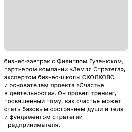
бизнес-завтрак с Филиппом Гузенюком,
партнером компании «Земля Стратега»,
экспертом бизнес-школы СКОЛКОВО
и основателем проекта «Счастье
в деятельности». Он провел тренинг,
посвященный тому, как счастье может
стать базовым состоянием души и тела
и фундаментом стратегии
предпринимателя.​
Филипп Гузенюк — коуч первых лиц
из списка Forbes и стратегический
консультант — поделился своим
многолетним опытом в области
лидерства и стратегии. Свыше 15 000
часов коучинга и более 300
стратегических сессий помогли ему
выстроить уникальную программу,
сочетающую личностный рост с бизнес-
результатами.​
Участники поблагодарили за искренние
разговоры и вдохновляющую атмосферу