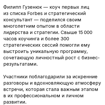
встречи, которая стала важным этапом
в их профессиональном и личном
развитии.
«Предприниматели-Патриоты» — это закрытое
сообщество для тех, кто искренне предан своей
стране и готов вкладывать силы, знания и
ресурсы в ее процветание.
Мероприятия
СМИ
Комитеты
Помощь СВО
ХК Предприниматель
ВКонтакте
РБК
Яндекс.Дзен