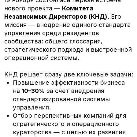
Отбор перспективных компаний для
стратегического и операционного
кураторства — с целью их развития
до регионального или федерального
уровня.
На встрече также было объявлено о
создании
мастер-группы из 15
участников
, с которыми будет вестись
работа в формате стратегических
сессий.
Спикеры встречи:
Денис Шешуков
— профессиональный
управленец с международным
опытом, автор книги
«Систематизация
бизнеса по шагам. Планируй.
Контролируй. Нанимай»
и методики
«Метод Шешукова», помогающей
внедрить систему управления за 3–6
месяцев.
Виталий Гайдарович
— лидер
Комитета Независимых Директоров и