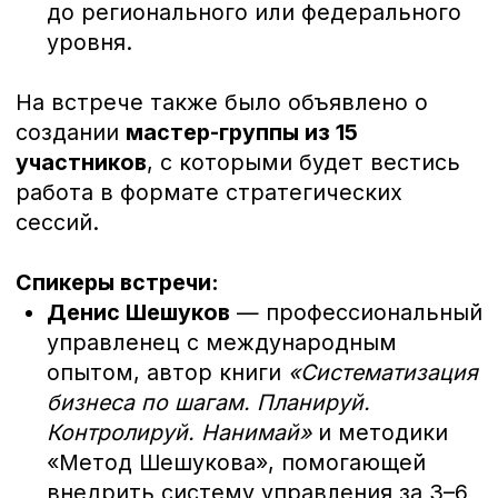
серийный предприниматель с 25-
летним опытом. Основатель бренда
«Ромер», успешно прошедший семь
кризисов с 1998 года, построивший
три фабрики и реализовавший полный
цикл автоматизации и бережливого
производства. В 2024 году продал
свой бизнес и стал инвестором.
«Предприниматели-Патриоты» — это закрытое
сообщество для тех, кто искренне предан своей
стране и готов вкладывать силы, знания и
ресурсы в ее процветание.
Мероприятия
СМИ
Комитеты
Помощь СВО
ХК Предприниматель
ВКонтакте