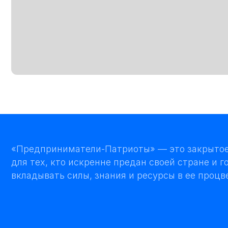
«Предприниматели-Патриоты» — это закрытое сооб
для тех, кто искренне предан своей стране и готов
вкладывать силы, знания и ресурсы в ее процветание