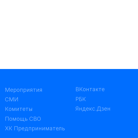
В
К
о
н
т
а
к
т
е
т
и
я
В
К
о
н
т
а
к
т
е
т
и
я
Р
Б
К
Р
Б
К
Я
н
д
е
к
с
.
Д
з
е
н
Я
н
д
е
к
с
.
Д
з
е
н
С
В
О
С
В
О
р
и
н
и
м
а
т
е
л
ь
р
и
н
и
м
а
т
е
л
ь