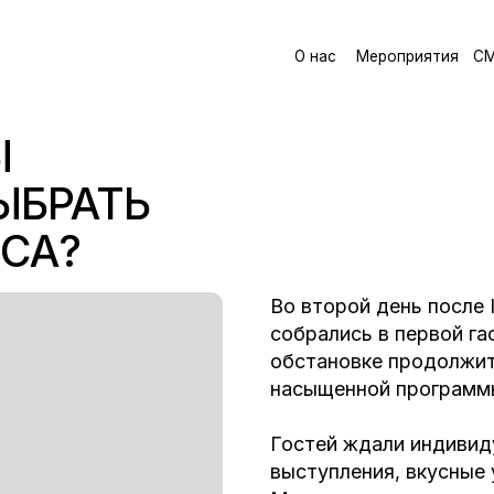
О
н
а
с
М
е
р
о
п
р
и
я
т
и
я
С
М
И
Б
л
о
г
К
о
м
О
н
а
с
М
е
р
о
п
р
и
я
т
и
я
С
М
И
Б
л
о
г
К
о
м
РАТЬ
?
Во второй день после IV съезда с
собрались в первой гастробане
«О
обстановке продолжить общение и
насыщенной программы съезда.
Гостей ждали индивидуальные ба
выступления, вкусные угощения и 
Мероприятие стало отличным зав
подтверждением: общие ценности