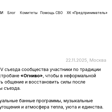
и
т
е
т
ы
П
о
м
о
щ
ь
С
В
О
Х
К
«
П
р
е
д
п
р
и
н
и
м
а
т
е
л
ь
»
и
т
е
т
ы
П
о
м
о
щ
ь
С
В
О
Х
К
«
П
р
е
д
п
р
и
н
и
м
а
т
е
л
ь
»
22.11.2025, Москва
ообщества участники по традиции
гниво»
, чтобы в неформальной
 восстановить силы после
нные программы, музыкальные
атмосфера тепла, уюта и единства.
ершением съезда и еще одним
 и командный дух укрепляют