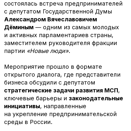
инициативы
, направленные
на укрепление предпринимательской
среды в России.
Особое внимание уделили
вопросу
регуляторной предсказуемости
— как
предпринимателям понимать
направления законодательных
изменений и адаптироваться к динамике
новой регуляторики. Также говорили
о необходимости усиления
государственной поддержки
приоритетных отраслей и создании
устойчивых механизмов диалога
между
бизнесом и властью.
Модератором встречи выступил
Леонид
Нестеренко
, председатель Комитета
по работе с государством сообщества
«Предприниматели-Патриоты»
и основатель агентства
по взаимодействию бизнеса и власти.
Благодарим всех участников за активное