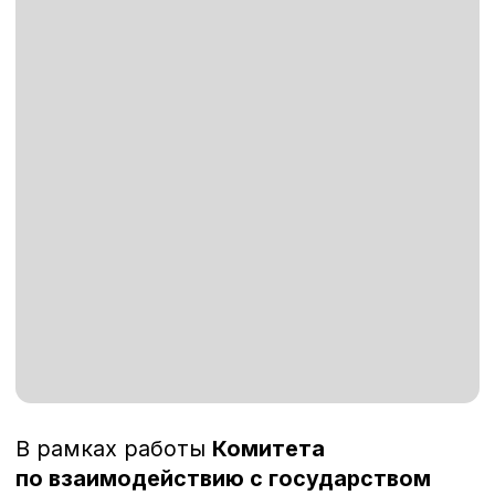
В рамках работы
Комитета
по взаимодействию с государством
состоялась встреча предпринимателей
с депутатом Государственной Думы
Александром Вячеславовичем
Дёминым
— одним из самых молодых
и активных парламентариев страны,
заместителем руководителя фракции
партии
«Новые люди»
.
Мероприятие прошло в формате
открытого диалога, где представители
бизнеса обсудили с депутатом
стратегические задачи развития МСП
,
ключевые барьеры и
законодательные