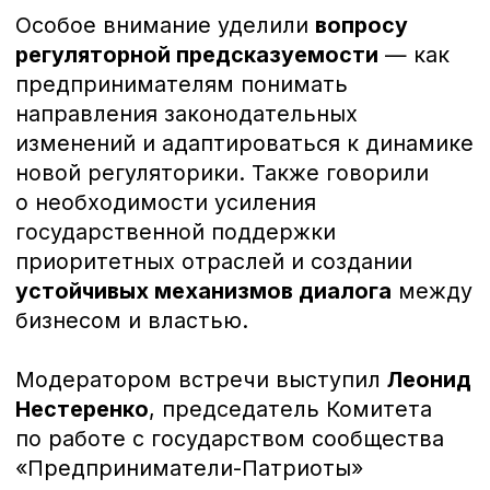
обсуждение и конструктивный подход!
«Предприниматели-Патриоты» — это закрытое
сообщество для тех, кто искренне предан своей
стране и готов вкладывать силы, знания и
ресурсы в ее процветание.
Мероприятия
СМИ
Комитеты
Помощь СВО
ХК Предприниматель
ВКонтакте
РБК
Яндекс.Дзен