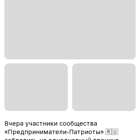
Вчера участники сообщества
«Предприниматели-Патриоты» 🇷🇺
собрались на однодневный тренинг
по
Личной стратегии
— в сокращённом,
но максимально насыщенном формате,
специально перед Новым годом.
Спикером выступил
Вячеслав
Варяников
. В течение дня участники
ставили цели, подводили итоги,
практиковали благодарность, учились
смотреть в будущее с позиции «большой
версии себя» и, конечно, обменивались
подарками.
Такие тренинги проводятся
бесплатно
и