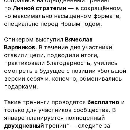
только для участников сообщества. В
январе планируется полноценный
двухдневный
тренинг — следите за
анонсом.
«Предприниматели-Патриоты» — это закрытое
сообщество для тех, кто искренне предан своей
стране и готов вкладывать силы, знания и
ресурсы в ее процветание.
Мероприятия
СМИ
Комитеты
Помощь СВО
ХК Предприниматель
ВКонтакте
РБК
Яндекс.Дзен