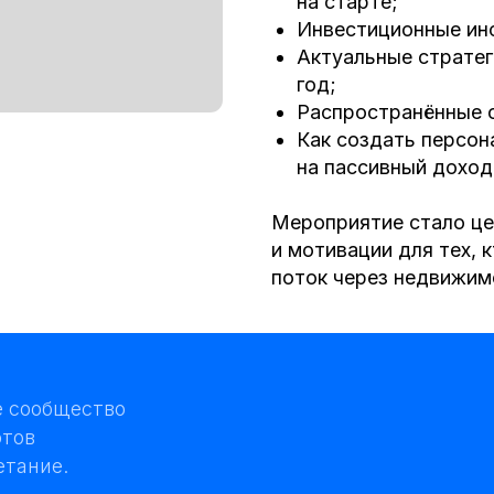
год;
Распространённые ошибки инвес
Как создать персональный инве
на пассивный доход;
Мероприятие стало ценным источн
и мотивации для тех, кто хочет в
поток через недвижимость и обес
М
е
р
о
п
р
и
я
щество
М
е
р
о
п
р
и
я
С
М
И
С
М
И
.
К
о
м
и
т
е
т
ы
К
о
м
и
т
е
т
ы
П
о
м
о
щ
ь
П
о
м
о
щ
ь
Х
К
П
р
е
д
п
Х
К
П
р
е
д
п