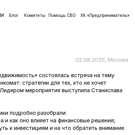
и
т
е
т
ы
П
о
м
о
щ
ь
С
В
О
Х
К
«
П
р
е
д
п
р
и
н
и
м
а
т
е
л
ь
»
и
т
е
т
ы
П
о
м
о
щ
ь
С
В
О
Х
К
«
П
р
е
д
п
р
и
н
и
м
а
т
е
л
ь
»
02.08.2025, Москва
» состоялась встреча на тему
тегии для тех, кто не хочет
роприятия выступила Станислава
о разобрали:
влияет на финансовые решения;
тициям и на что обратить внимание
доступные на рынке;
ования в недвижимость на 2025