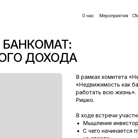
О
н
а
с
М
е
р
о
п
р
и
я
т
и
я
С
М
И
Б
л
о
г
К
о
м
О
н
а
с
М
е
р
о
п
р
и
я
т
и
я
С
М
И
Б
л
о
г
К
о
м
АНКОМАТ:
О ДОХОДА
В рамках комитета «Недвижимость
«Недвижимость как банкомат: стра
работать всю жизнь». Лидером ме
Ришко.
В ходе встречи участники подробн
Мышление инвестора и как оно 
С чего начинается путь к инвес
на старте;
Инвестиционные инструменты, 
Актуальные стратегии инвестир