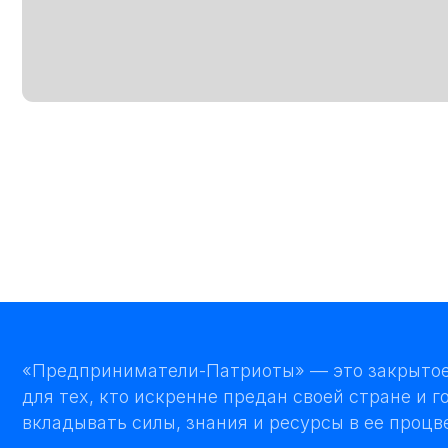
«Предприниматели-Патриоты» — это закрытое сооб
для тех, кто искренне предан своей стране и готов
вкладывать силы, знания и ресурсы в ее процветание