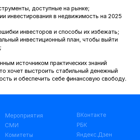
торов и способы их избежать;
стиционный план, чтобы выйти
иком практических знаний
ыстроить стабильный денежный
печить себе финансовую свободу.
В
К
о
н
т
а
к
т
е
т
и
я
В
К
о
н
т
а
к
т
е
т
и
я
Р
Б
К
Р
Б
К
Я
н
д
е
к
с
.
Д
з
е
н
Я
н
д
е
к
с
.
Д
з
е
н
С
В
О
С
В
О
р
и
н
и
м
а
т
е
л
ь
р
и
н
и
м
а
т
е
л
ь